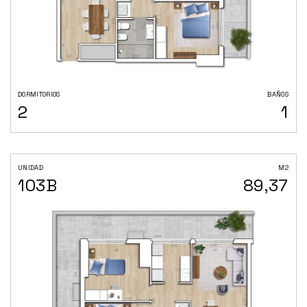
DORMITORIOS
BAÑOS
2
1
UNIDAD
M2
103B
89,37