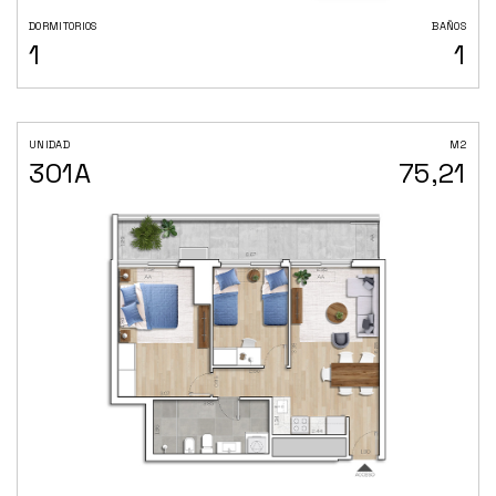
DORMITORIOS
BAÑOS
1
1
UNIDAD
M2
301A
75,21