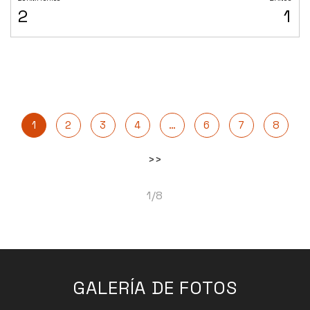
2
1
1
2
3
4
…
6
7
8
>>
1/8
GALERÍA DE FOTOS