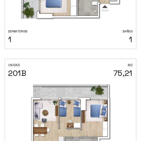
DORMITORIOS
BAÑOS
1
1
UNIDAD
M2
201B
75,21