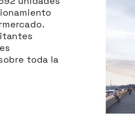
 592 unidades
cionamiento
rmercado.
itantes
les
sobre toda la