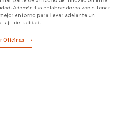
rmar parte de un ícono de innovación en la
udad. Además tus colaboradores van a tener
 mejor entorno para llevar adelante un
abajo de calidad.
r Oficinas