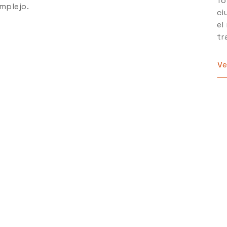
fo
mplejo.
ci
el
tr
Ve