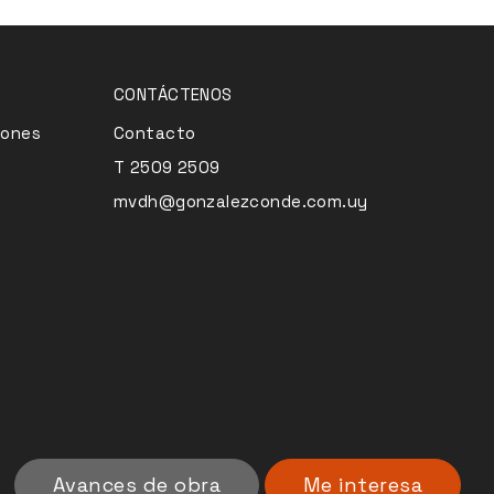
CONTÁCTENOS
iones
Contacto
T 2509 2509
mvdh@gonzalezconde.com.uy
Avances de obra
Me interesa